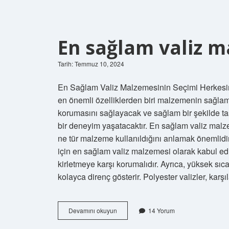
En sağlam valiz m
Tarih: Temmuz 10, 2024
En Sağlam Valiz Malzemesinin Seçimi Herkesin v
en önemli özelliklerden biri malzemenin sağlaml
korumasını sağlayacak ve sağlam bir şekilde ta
bir deneyim yaşatacaktır. En sağlam valiz malzem
ne tür malzeme kullanıldığını anlamak önemlidir.
için en sağlam valiz malzemesi olarak kabul edi
kirletmeye karşı korumalıdır. Ayrıca, yüksek sıcak
kolayca direnç gösterir. Polyester valizler, karş
En
Devamını okuyun
14 Yorum
sağlam
valiz