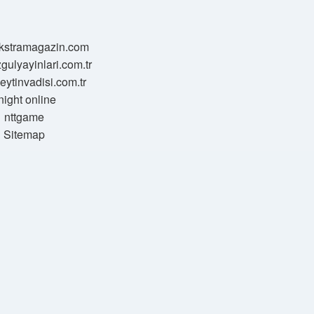
/ekstramagazin.com
zgulyayinlari.com.tr
zeytinvadisi.com.tr
night online
nttgame
Sitemap