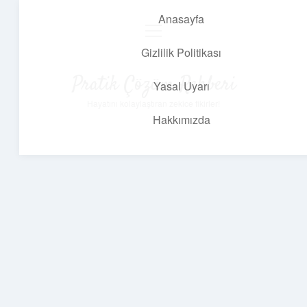
Anasayfa
menüyü
aç
Gizlilik Politikası
Pratik Çözüm Rehberi
Yasal Uyarı
Hayatını kolaylaştıran zekice fikirler!
Hakkımızda