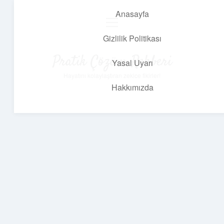
Anasayfa
menüyü
aç
Gizlilik Politikası
Pratik Çözüm Rehberi
Yasal Uyarı
Hayatını kolaylaştıran zekice fikirler!
Hakkımızda