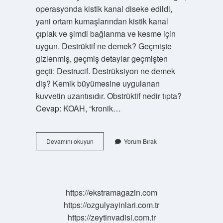
operasyonda kistik kanal diseke edildi,
yani ortam kumaşlarından kistik kanal
çıplak ve şimdi bağlanma ve kesme için
uygun. Destrüktif ne demek? Geçmişte
gizlenmiş, geçmiş detaylar geçmişten
geçti: Destrucif. Destrüksiyon ne demek
diş? Kemik büyümesine uygulanan
kuvvetin uzantısıdır. Obstrüktif nedir tıpta?
Cevap: KOAH, “kronik…
Destrükte
Devamını okuyun
Yorum Bırak
Etmek
Ne
Demek
Tıp
https://ekstramagazin.com
https://ozgulyayinlari.com.tr
https://zeytinvadisi.com.tr