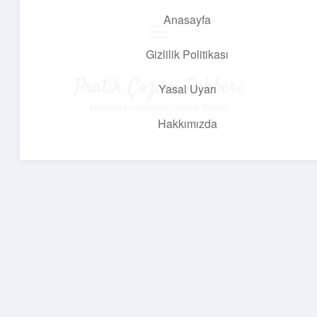
Anasayfa
menüyü
aç
Gizlilik Politikası
Pratik Çözüm Rehberi
Yasal Uyarı
Hayatını kolaylaştıran zekice fikirler!
Hakkımızda