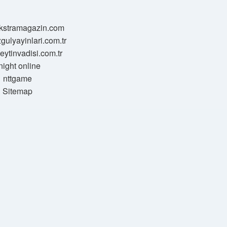
/ekstramagazin.com
zgulyayinlari.com.tr
zeytinvadisi.com.tr
night online
nttgame
Sitemap