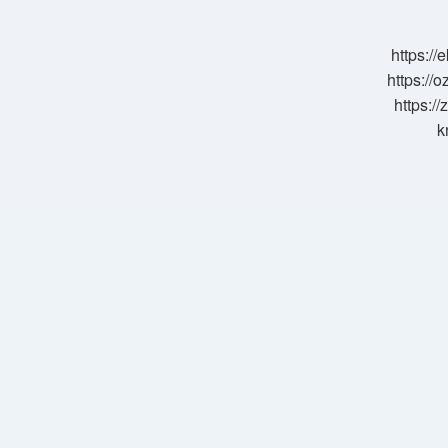
Ne
Demek
https:/
https://o
https://
k