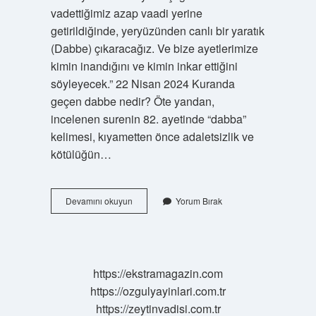
vadettiğimiz azap vaadi yerine
getirildiğinde, yeryüzünden canlı bir yaratık
(Dabbe) çıkaracağız. Ve bize ayetlerimize
kimin inandığını ve kimin inkar ettiğini
söyleyecek.” 22 Nisan 2024 Kuranda
geçen dabbe nedir? Öte yandan,
incelenen surenin 82. ayetinde “dabba”
kelimesi, kıyametten önce adaletsizlik ve
kötülüğün…
Dabbetül
Devamını okuyun
Yorum Bırak
Arz
Ne
Yapacak
https://ekstramagazin.com
https://ozgulyayinlari.com.tr
https://zeytinvadisi.com.tr