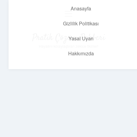
Anasayfa
menüyü
aç
Gizlilik Politikası
Pratik Çözüm Rehberi
Yasal Uyarı
Hayatını kolaylaştıran zekice fikirler!
Hakkımızda