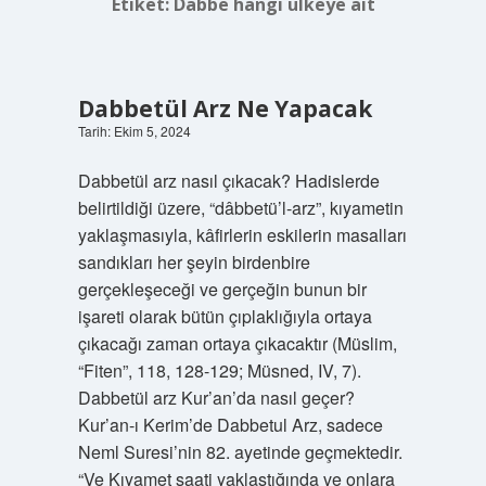
Etiket:
Dabbe hangi ülkeye ait
Dabbetül Arz Ne Yapacak
Tarih: Ekim 5, 2024
Dabbetül arz nasıl çıkacak? Hadislerde
belirtildiği üzere, “dâbbetü’l-arz”, kıyametin
yaklaşmasıyla, kâfirlerin eskilerin masalları
sandıkları her şeyin birdenbire
gerçekleşeceği ve gerçeğin bunun bir
işareti olarak bütün çıplaklığıyla ortaya
çıkacağı zaman ortaya çıkacaktır (Müslim,
“Fiten”, 118, 128-129; Müsned, IV, 7).
Dabbetül arz Kur’an’da nasıl geçer?
Kur’an-ı Kerim’de Dabbetul Arz, sadece
Neml Suresi’nin 82. ayetinde geçmektedir.
“Ve Kıyamet saati yaklaştığında ve onlara