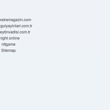
/ekstramagazin.com
zgulyayinlari.com.tr
zeytinvadisi.com.tr
night online
nttgame
Sitemap