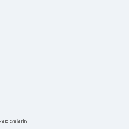
ket:
crelerin