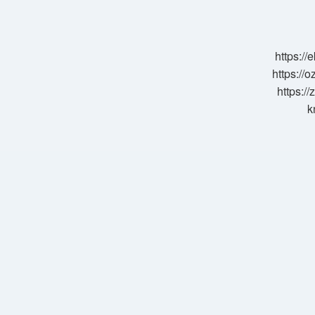
ornek
https:/
https://o
https://
k