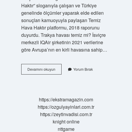
Haktır” sloganıyla çalışan ve Türkiye
genelinde ölçümler yaparak elde edilen
sonuçları kamuoyuyla paylaşan Temiz
Hava Haktır platformu, 2018 raporunu
duyurdu. Trakya havası temiz mi? İsviçre
merkezli IQAir şirketinin 2021 verilerine
göre Avrupa’nın en kirli havasına sahip…
Çorlu
Devamını okuyun
Yorum Bırak
Havası
Temiz
Mi
https://ekstramagazin.com
https://ozgulyayinlari.com.tr
https://zeytinvadisi.com.tr
knight online
nttgame