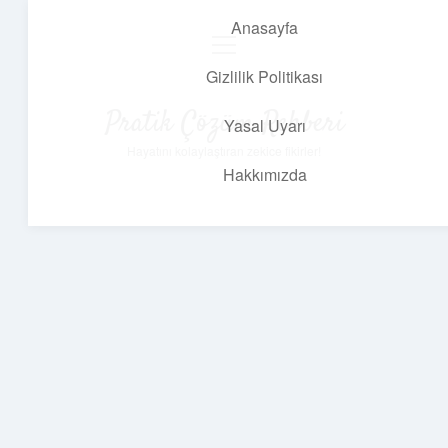
Anasayfa
menüyü
aç
Gizlilik Politikası
Pratik Çözüm Rehberi
Yasal Uyarı
Hayatını kolaylaştıran zekice fikirler!
Hakkımızda