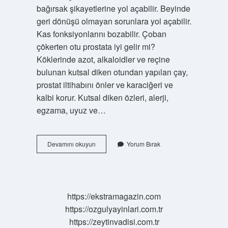
bağırsak şikayetlerine yol açabilir. Beyinde
geri dönüşü olmayan sorunlara yol açabilir.
Kas fonksiyonlarını bozabilir. Çoban
çökerten otu prostata iyi gelir mi?
Köklerinde azot, alkaloidler ve reçine
bulunan kutsal diken otundan yapılan çay,
prostat iltihabını önler ve karaciğeri ve
kalbi korur. Kutsal diken özleri, alerji,
egzama, uyuz ve…
Çoban
Devamını okuyun
Yorum Bırak
Çökerten
Etkisini
Ne
Zaman
Gösterir
https://ekstramagazin.com
https://ozgulyayinlari.com.tr
https://zeytinvadisi.com.tr