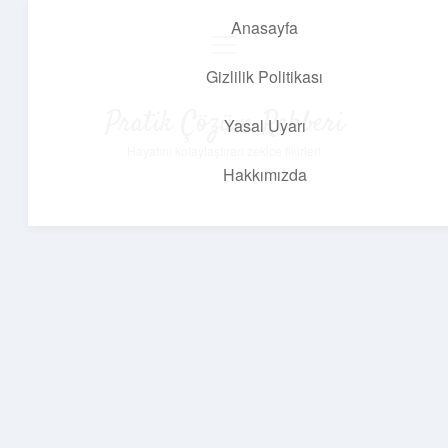
Anasayfa
menüyü
aç
Gizlilik Politikası
Pratik Çözüm Rehberi
Yasal Uyarı
Hayatını kolaylaştıran zekice fikirler!
Hakkımızda