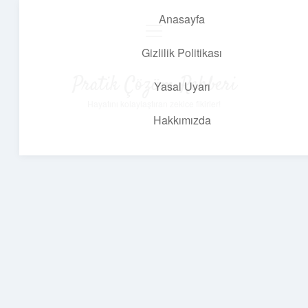
Anasayfa
menüyü
aç
Gizlilik Politikası
Pratik Çözüm Rehberi
Yasal Uyarı
Hayatını kolaylaştıran zekice fikirler!
Hakkımızda