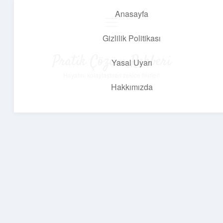
Anasayfa
menüyü
aç
Gizlilik Politikası
Pratik Çözüm Rehberi
Yasal Uyarı
Hayatını kolaylaştıran zekice fikirler!
Hakkımızda