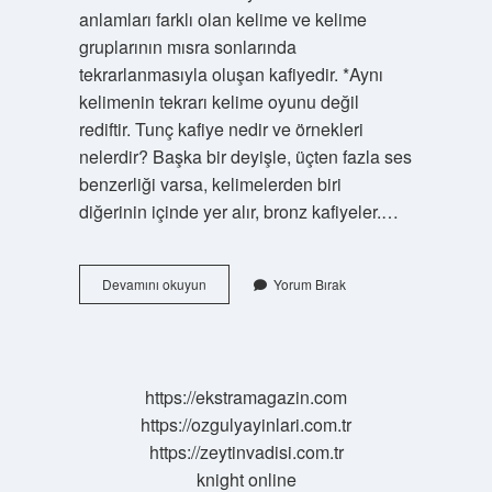
anlamları farklı olan kelime ve kelime
gruplarının mısra sonlarında
tekrarlanmasıyla oluşan kafiyedir. *Aynı
kelimenin tekrarı kelime oyunu değil
rediftir. Tunç kafiye nedir ve örnekleri
nelerdir? Başka bir deyişle, üçten fazla ses
benzerliği varsa, kelimelerden biri
diğerinin içinde yer alır, bronz kafiyeler.…
Cinaslı
Devamını okuyun
Yorum Bırak
Kafiye
Nedir
Ve
Örnekleri
Nelerdir
https://ekstramagazin.com
https://ozgulyayinlari.com.tr
https://zeytinvadisi.com.tr
knight online