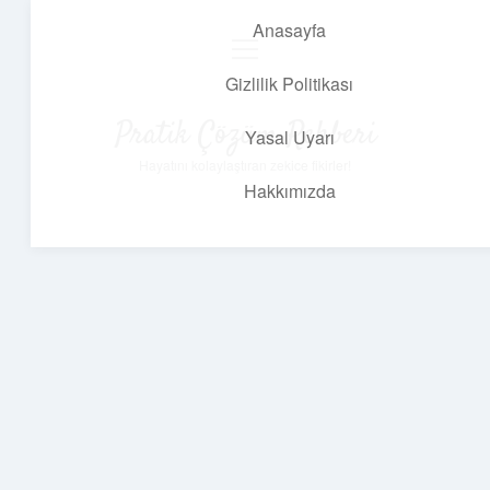
Anasayfa
menüyü
aç
Gizlilik Politikası
Pratik Çözüm Rehberi
Yasal Uyarı
Hayatını kolaylaştıran zekice fikirler!
Hakkımızda