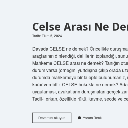
Celse Arası Ne D
Tarih: Ekim 5, 2024
Davada CELSE ne demek? Öncelikle duruşma; şikây
araçlarının dinlendiği, delillerin toplandığı, sun
Mahkeme CELSE arası ne demek? Tanığın oturuml
durum varsa (örneğin, yurtdışına çıkıp orada uzun
durumda mahkemeye bir talepte bulunursanız,
karar verebilir. CELSE hukukta ne demek? Adal
uygulaması, avukatların duruşmaları gerçek zama
Tadil-i erkan, özellikle rükû, kavme, secde ve 
Celse
Devamını okuyun
Yorum Bırak
Arası
Ne