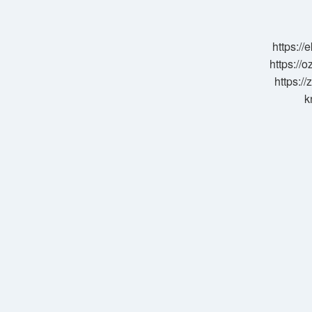
Demek
https:/
https://o
https://
k