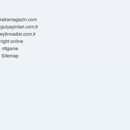
/ekstramagazin.com
zgulyayinlari.com.tr
zeytinvadisi.com.tr
night online
nttgame
Sitemap