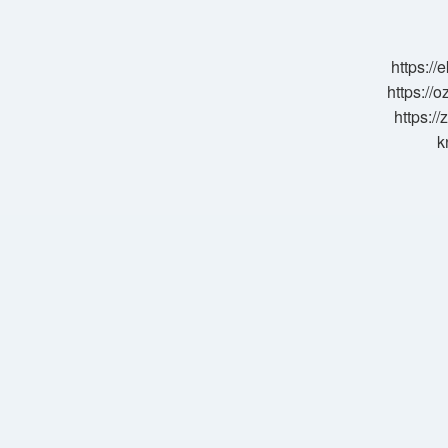
Var
Mı
https:/
https://o
https://
k