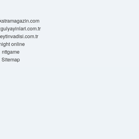
/ekstramagazin.com
zgulyayinlari.com.tr
zeytinvadisi.com.tr
night online
nttgame
Sitemap