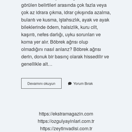
görülen belirtileri arasında çok fazla veya
çok az idrara çıkma, idrar çıkışında azalma,
bulantı ve kusma, iştahsızlık, ayak ve ayak
bileklerinde ödem, halsizlik, kuru cilt,
kaşıntı, nefes darlığı, uyku sorunları ve
koma yer alır. Böbrek ağrısı olup
olmadığını nasıl anlarız? Böbrek ağrısı
derin, donuk bir basınç olarak hissedilir ve
genellikle alt…
Böbrek
Devamını okuyun
Yorum Bırak
Yetmezliği
Nerede
Ağrı
Yapar
https://ekstramagazin.com
https://ozgulyayinlari.com.tr
https://zeytinvadisi.com.tr