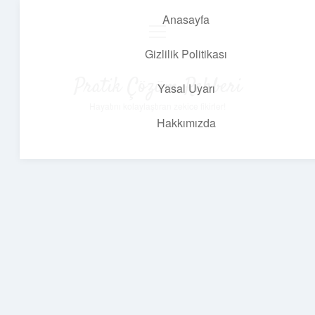
Anasayfa
menüyü
aç
Gizlilik Politikası
Pratik Çözüm Rehberi
Yasal Uyarı
Hayatını kolaylaştıran zekice fikirler!
Hakkımızda