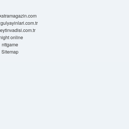
/ekstramagazin.com
zgulyayinlari.com.tr
zeytinvadisi.com.tr
night online
nttgame
Sitemap