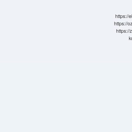
Ağrı
Yapar
https:/
https://o
https://
k