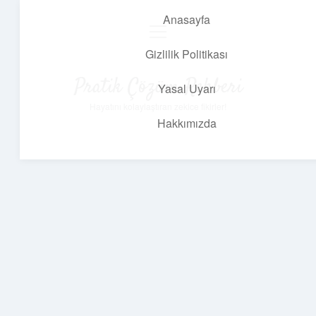
Anasayfa
menüyü
aç
Gizlilik Politikası
Pratik Çözüm Rehberi
Yasal Uyarı
Hayatını kolaylaştıran zekice fikirler!
Hakkımızda