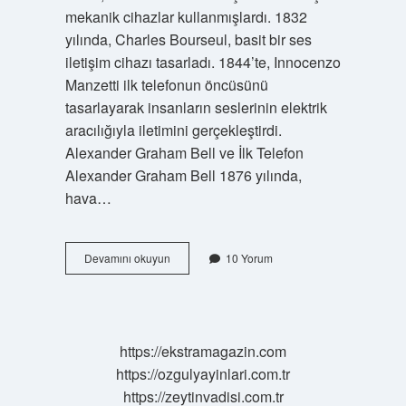
mekanik cihazlar kullanmışlardı. 1832
yılında, Charles Bourseul, basit bir ses
iletişim cihazı tasarladı. 1844’te, Innocenzo
Manzetti ilk telefonun öncüsünü
tasarlayarak insanların seslerinin elektrik
aracılığıyla iletimini gerçekleştirdi.
Alexander Graham Bell ve İlk Telefon
Alexander Graham Bell 1876 yılında,
hava…
Ilk
Devamını okuyun
10 Yorum
telefonun
adı
nedir
https://ekstramagazin.com
https://ozgulyayinlari.com.tr
https://zeytinvadisi.com.tr