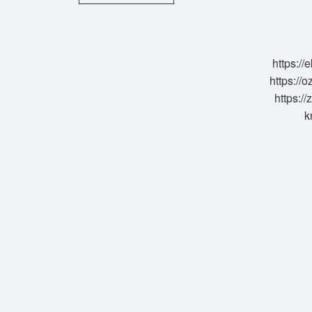
Sivrisinek
Isırığı
Kaşıntısına
Ne
Iyi
https:/
Gelir
https://o
https://
k