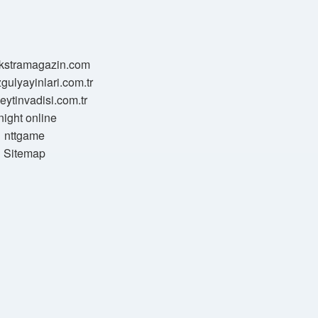
/ekstramagazin.com
zgulyayinlari.com.tr
zeytinvadisi.com.tr
night online
nttgame
Sitemap