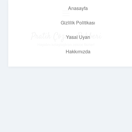
Anasayfa
menüyü
aç
Gizlilik Politikası
Pratik Çözüm Rehberi
Yasal Uyarı
Hayatını kolaylaştıran zekice fikirler!
Hakkımızda