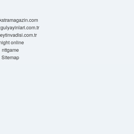
/ekstramagazin.com
zgulyayinlari.com.tr
zeytinvadisi.com.tr
night online
nttgame
Sitemap