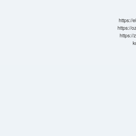
https:/
https://o
https://
k