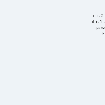
Mi
Fakir
Mi
https:/
https://o
https://
k