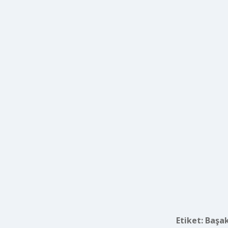
Etiket:
Başak