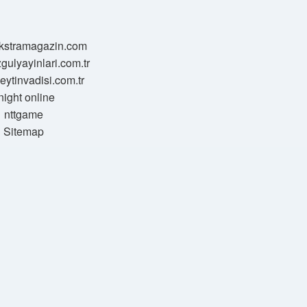
/ekstramagazin.com
zgulyayinlari.com.tr
zeytinvadisi.com.tr
night online
nttgame
Sitemap