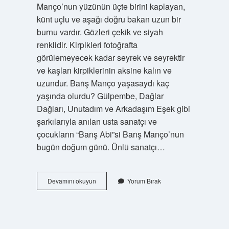
Manço’nun yüzünün üçte birini kaplayan,
künt uçlu ve aşağı doğru bakan uzun bir
burnu vardır. Gözleri çekik ve siyah
renklidir. Kirpikleri fotoğrafta
görülemeyecek kadar seyrek ve seyrektir
ve kaşları kirpiklerinin aksine kalın ve
uzundur. Barış Manço yaşasaydı kaç
yaşında olurdu? Gülpembe, Dağlar
Dağları, Unutadım ve Arkadaşım Eşek gibi
şarkılarıyla anılan usta sanatçı ve
çocukların “Barış Abi”si Barış Manço’nun
bugün doğum günü. Ünlü sanatçı…
Barış
Devamını okuyun
Yorum Bırak
Manço
2
Ocak
1943
Yılında