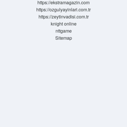
https://ekstramagazin.com
Doğmuştur
https://ozgulyayinlari.com.tr
1
Şubat
https://zeytinvadisi.com.tr
1999
knight online
Tarihinde
Vefat
nttgame
Etmiştir
Sitemap
Barış
Manço
Kaç
Gün
Kaç
Ay
Ve
Kaç
Yıl
Yaşamıştır