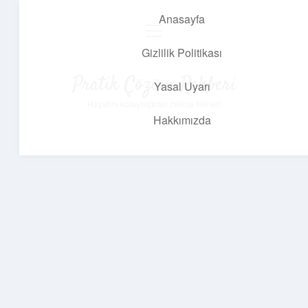
Anasayfa
menüyü
aç
Gizlilik Politikası
Pratik Çözüm Rehberi
Yasal Uyarı
Hayatını kolaylaştıran zekice fikirler!
Hakkımızda