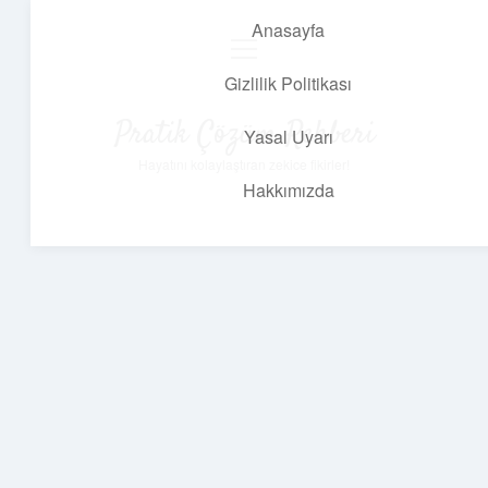
Anasayfa
menüyü
aç
Gizlilik Politikası
Pratik Çözüm Rehberi
Yasal Uyarı
Hayatını kolaylaştıran zekice fikirler!
Hakkımızda