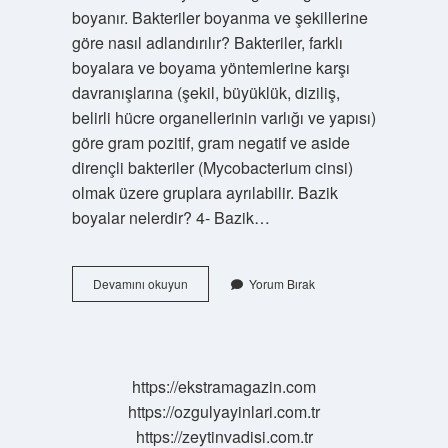
boyanır. Bakteriler boyanma ve şekillerine
göre nasıl adlandırılır? Bakteriler, farklı
boyalara ve boyama yöntemlerine karşı
davranışlarına (şekil, büyüklük, diziliş,
belirli hücre organellerinin varlığı ve yapısı)
göre gram pozitif, gram negatif ve aside
dirençli bakteriler (Mycobacterium cinsi)
olmak üzere gruplara ayrılabilir. Bazik
boyalar nelerdir? 4- Bazik…
Bakteriler
Devamını okuyun
Yorum Bırak
Neden
Bazik
Boya
Ile
Boyanır
https://ekstramagazin.com
https://ozgulyayinlari.com.tr
https://zeytinvadisi.com.tr