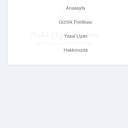
Anasayfa
menüyü
aç
Gizlilik Politikası
Pratik Çözüm Rehberi
Yasal Uyarı
Hayatını kolaylaştıran zekice fikirler!
Hakkımızda