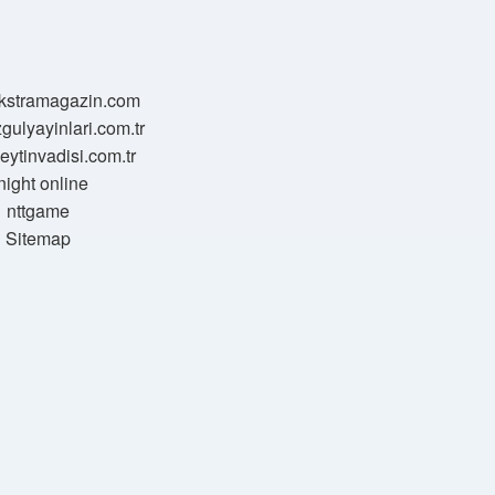
/ekstramagazin.com
zgulyayinlari.com.tr
zeytinvadisi.com.tr
night online
nttgame
Sitemap