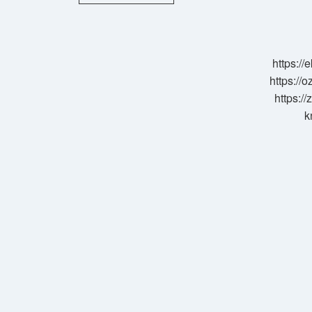
Olmak
Için
Çizim
Yeteneği
Şart
https:/
Mı
https://o
https://
k