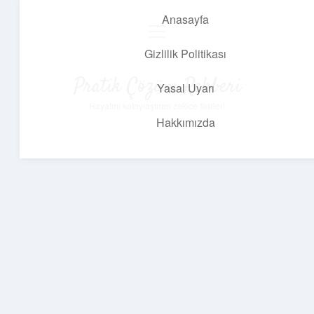
Anasayfa
menüyü
aç
Gizlilik Politikası
Pratik Çözüm Rehberi
Yasal Uyarı
Hayatını kolaylaştıran zekice fikirler!
Hakkımızda