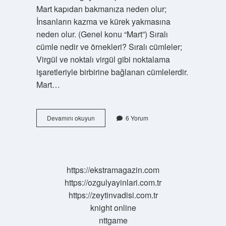
Mart kapıdan bakmanıza neden olur;
İnsanların kazma ve kürek yakmasına
neden olur. (Genel konu “Mart”) Sıralı
cümle nedir ve örnekleri? Sıralı cümleler;
Virgül ve noktalı virgül gibi noktalama
işaretleriyle birbirine bağlanan cümlelerdir.
Mart…
Bağımlı
Devamını okuyun
6 Yorum
Sıralı
Cümle
Nedir
Örnek
https://ekstramagazin.com
https://ozgulyayinlari.com.tr
https://zeytinvadisi.com.tr
knight online
nttgame