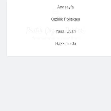
Anasayfa
menüyü
aç
Gizlilik Politikası
Pratik Çözüm Rehberi
Yasal Uyarı
Hayatını kolaylaştıran zekice fikirler!
Hakkımızda