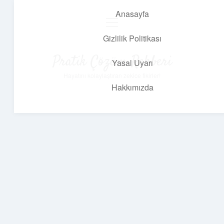
Anasayfa
menüyü
aç
Gizlilik Politikası
Pratik Çözüm Rehberi
Yasal Uyarı
Hayatını kolaylaştıran zekice fikirler!
Hakkımızda