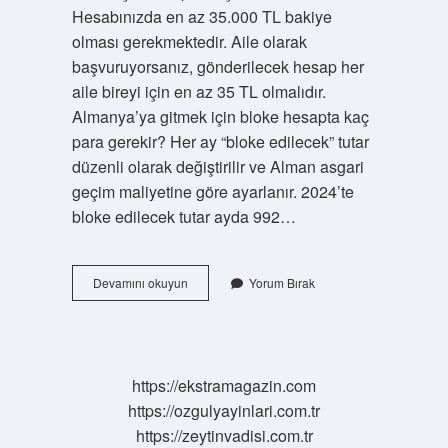
Hesabınızda en az 35.000 TL bakiye
olması gerekmektedir. Aile olarak
başvuruyorsanız, gönderilecek hesap her
aile bireyi için en az 35 TL olmalıdır.
Almanya’ya gitmek için bloke hesapta kaç
para gerekir? Her ay “bloke edilecek” tutar
düzenli olarak değiştirilir ve Alman asgari
geçim maliyetine göre ayarlanır. 2024’te
bloke edilecek tutar ayda 992…
Almanyaya
Devamını okuyun
Yorum Bırak
Gitmek
Için
Hesapta
Ne
Kadar
https://ekstramagazin.com
Para
https://ozgulyayinlari.com.tr
Olmalı
https://zeytinvadisi.com.tr