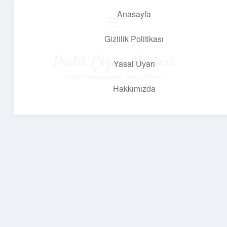
Anasayfa
menüyü
aç
Gizlilik Politikası
Pratik Çözüm Rehberi
Yasal Uyarı
Hayatını kolaylaştıran zekice fikirler!
Hakkımızda