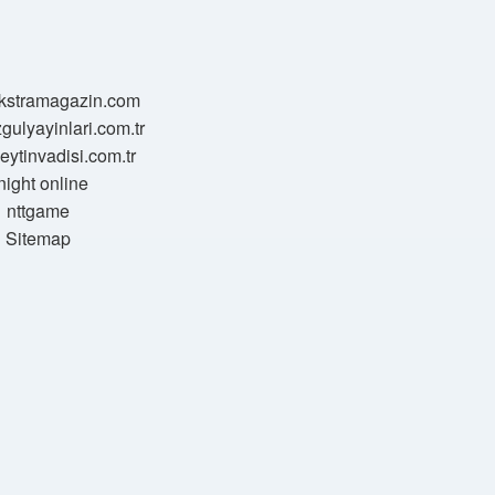
/ekstramagazin.com
zgulyayinlari.com.tr
zeytinvadisi.com.tr
night online
nttgame
Sitemap