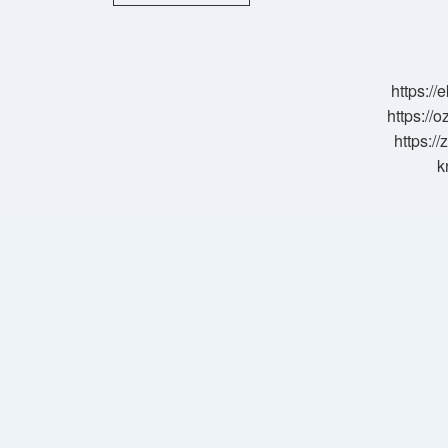
Gümrük
Işlemleri
Ne
Kadar
Sürer
https:/
https://o
https://
k