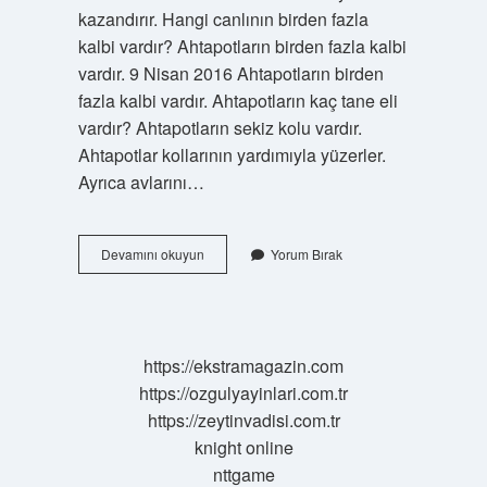
kazandırır. Hangi canlının birden fazla
kalbi vardır? Ahtapotların birden fazla kalbi
vardır. 9 Nisan 2016 Ahtapotların birden
fazla kalbi vardır. Ahtapotların kaç tane eli
vardır? Ahtapotların sekiz kolu vardır.
Ahtapotlar kollarının yardımıyla yüzerler.
Ayrıca avlarını…
Ahtapot
Devamını okuyun
Yorum Bırak
Kaç
Kalbi
Var
https://ekstramagazin.com
https://ozgulyayinlari.com.tr
https://zeytinvadisi.com.tr
knight online
nttgame