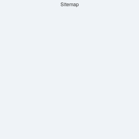
Sitemap