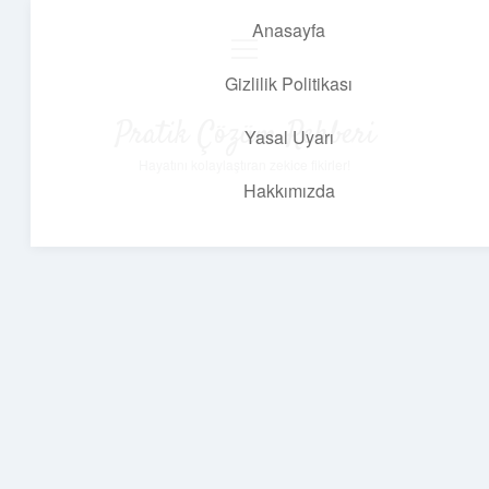
Anasayfa
menüyü
aç
Gizlilik Politikası
Pratik Çözüm Rehberi
Yasal Uyarı
Hayatını kolaylaştıran zekice fikirler!
Hakkımızda