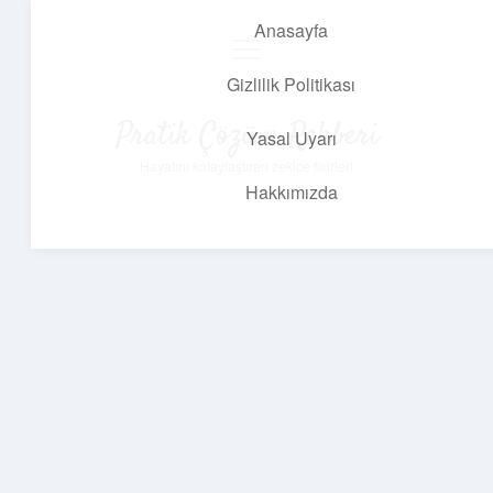
Anasayfa
menüyü
aç
Gizlilik Politikası
Pratik Çözüm Rehberi
Yasal Uyarı
Hayatını kolaylaştıran zekice fikirler!
Hakkımızda