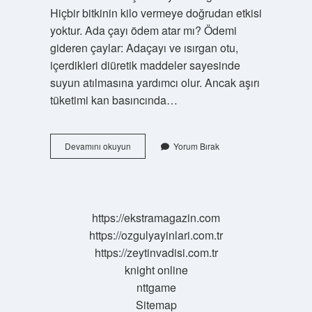
Hiçbir bitkinin kilo vermeye doğrudan etkisi
yoktur. Ada çayı ödem atar mı? Ödemi
gideren çaylar: Adaçayı ve ısırgan otu,
içerdikleri diüretik maddeler sayesinde
suyun atılmasına yardımcı olur. Ancak aşırı
tüketimi kan basıncında…
Ada
Devamını okuyun
Yorum Bırak
Çayı
Kilo
Yapar
Mı
https://ekstramagazin.com
https://ozgulyayinlari.com.tr
https://zeytinvadisi.com.tr
knight online
nttgame
Sitemap