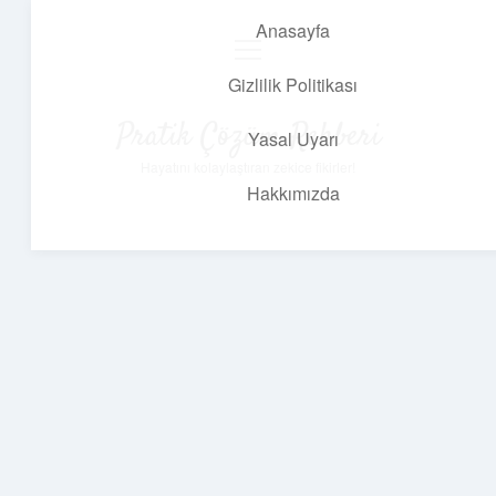
Anasayfa
menüyü
aç
Gizlilik Politikası
Pratik Çözüm Rehberi
Yasal Uyarı
Hayatını kolaylaştıran zekice fikirler!
Hakkımızda