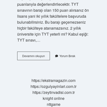
puanlarıyla değerlendirilecektir. TYT
sınavının barajı olan 150 puan alırsanız ön
lisans yani iki yıllık fakültelere başvuruda
bulunabilirsiniz. Bu barajı geçemezseniz
hiçbir fakülteye atanamazsınız. 2 yıllık
üniversite için TYT yeterli mi? Kabul eşiği:
TYT sınavı,…
2
Devamını okuyun
Yorum Bırak
Yıllık
Üniversite
Için
En
Az
https://ekstramagazin.com
Kaç
https://ozgulyayinlari.com.tr
Puan
Gerekir
https://zeytinvadisi.com.tr
knight online
nttgame