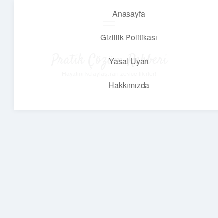
Anasayfa
menüyü
aç
Gizlilik Politikası
Pratik Çözüm Rehberi
Yasal Uyarı
Hayatını kolaylaştıran zekice fikirler!
Hakkımızda