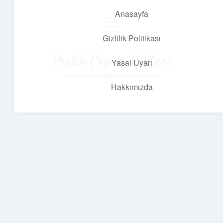
Anasayfa
menüyü
aç
Gizlilik Politikası
Pratik Çözüm Rehberi
Yasal Uyarı
Hayatını kolaylaştıran zekice fikirler!
Hakkımızda