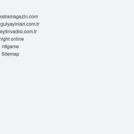
/ekstramagazin.com
zgulyayinlari.com.tr
zeytinvadisi.com.tr
night online
nttgame
Sitemap