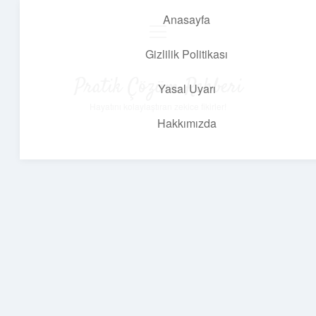
Anasayfa
menüyü
aç
Gizlilik Politikası
Pratik Çözüm Rehberi
Yasal Uyarı
Hayatını kolaylaştıran zekice fikirler!
Hakkımızda