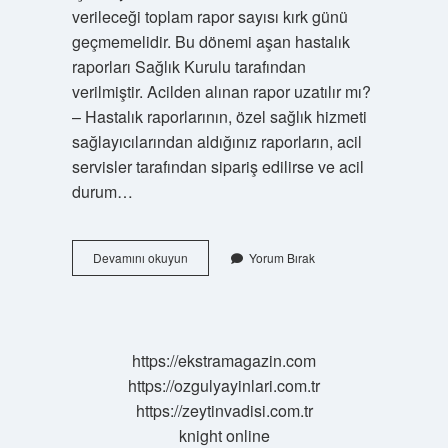
verileceği toplam rapor sayısı kırk günü
geçmemelidir. Bu dönemi aşan hastalık
raporları Sağlık Kurulu tarafından
verilmiştir. Acilden alınan rapor uzatılır mı?
– Hastalık raporlarının, özel sağlık hizmeti
sağlayıcılarından aldığınız raporların, acil
servisler tarafından sipariş edilirse ve acil
durum…
Acilden
Devamını okuyun
Yorum Bırak
En
Fazla
Kaç
Gün
Rapor
https://ekstramagazin.com
Alınır
https://ozgulyayinlari.com.tr
https://zeytinvadisi.com.tr
knight online