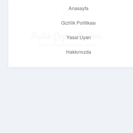
Anasayfa
menüyü
aç
Gizlilik Politikası
Pratik Çözüm Rehberi
Yasal Uyarı
Hayatını kolaylaştıran zekice fikirler!
Hakkımızda