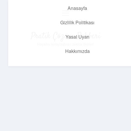
Anasayfa
menüyü
aç
Gizlilik Politikası
Pratik Çözüm Rehberi
Yasal Uyarı
Hayatını kolaylaştıran zekice fikirler!
Hakkımızda