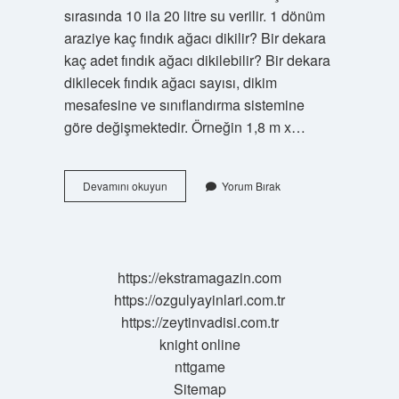
sırasında 10 ila 20 litre su verilir. 1 dönüm
araziye kaç fındık ağacı dikilir? Bir dekara
kaç adet fındık ağacı dikilebilir? Bir dekara
dikilecek fındık ağacı sayısı, dikim
mesafesine ve sınıflandırma sistemine
göre değişmektedir. Örneğin 1,8 m x…
Fındık
Devamını okuyun
Yorum Bırak
En
Iyi
Hangi
Toprakta
Yetişir
https://ekstramagazin.com
https://ozgulyayinlari.com.tr
https://zeytinvadisi.com.tr
knight online
nttgame
Sitemap