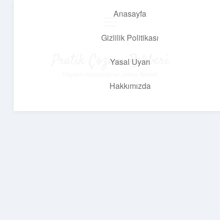
Anasayfa
menüyü
aç
Gizlilik Politikası
Pratik Çözüm Rehberi
Yasal Uyarı
Hayatını kolaylaştıran zekice fikirler!
Hakkımızda