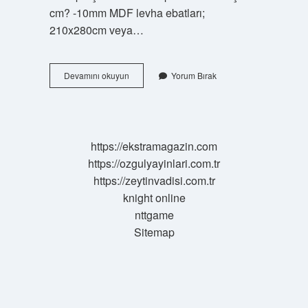
cm? -10mm MDF levha ebatları;
210x280cm veya…
Mdf
Devamını okuyun
Yorum Bırak
Tabakası
Kaça
Kaç
https://ekstramagazin.com
https://ozgulyayinlari.com.tr
https://zeytinvadisi.com.tr
knight online
nttgame
Sitemap