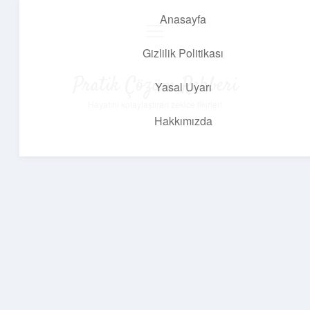
Anasayfa
menüyü
aç
Gizlilik Politikası
Pratik Çözüm Rehberi
Yasal Uyarı
Hayatını kolaylaştıran zekice fikirler!
Hakkımızda