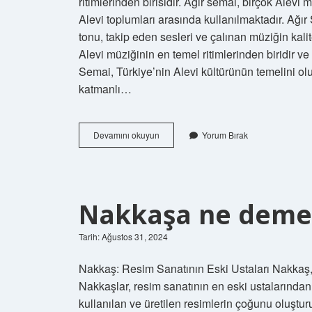
ritimlerinden birisidir. Ağır semai, birçok Alevi
Alevi toplumları arasında kullanılmaktadır. Ağır S
tonu, takip eden sesleri ve çalınan müziğin kalit
Alevi müziğinin en temel ritimlerinden biridir ve ç
Semai, Türkiye’nin Alevi kültürünün temelini olu
katmanlı…
Ağır
Devamını okuyun
Yorum Bırak
Semai
ne
demek
Nakkaşa ne dem
Tarih: Ağustos 31, 2024
Nakkaş: Resim Sanatının Eski Ustaları Nakkaş, 
Nakkaşlar, resim sanatının en eski ustalarından
kullanılan ve üretilen resimlerin çoğunu oluştur