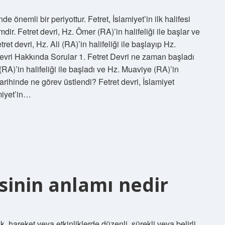
de önemli bir periyottur. Fetret, İslamiyet’in ilk halifesi
r. Fetret devri, Hz. Ömer (RA)’in halifeliği ile başlar ve
t devri, Hz. Ali (RA)’in halifeliği ile başlayıp Hz.
 Devri Hakkında Sorular 1. Fetret Devri ne zaman başladı
RA)’in halifeliği ile başladı ve Hz. Muaviye (RA)’in
 tarihinde ne görev üstlendi? Fetret devri, İslamiyet
amiyet’in…
inin anlamı nedir
hareket veya etkinliklerde düzenli, sürekli veya belirli