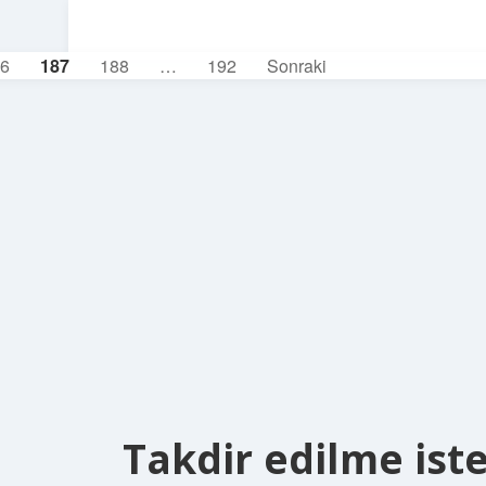
6
187
188
…
192
Sonraki
Takdir edilme iste