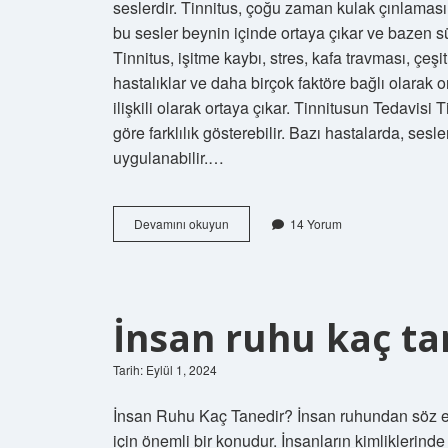
seslerdir. Tinnitus, çoğu zaman kulak çınlaması o
bu sesler beynin içinde ortaya çıkar ve bazen sü
Tinnitus, işitme kaybı, stres, kafa travması, çeşitli
hastalıklar ve daha birçok faktöre bağlı olarak or
ilişkili olarak ortaya çıkar. Tinnitusun Tedavisi
göre farklılık gösterebilir. Bazı hastalarda, ses
uygulanabilir.…
Beyinden
Devamını okuyun
14 Yorum
gelen
çınlama
sesi
nedir
İnsan ruhu kaç ta
Tarih: Eylül 1, 2024
İnsan Ruhu Kaç Tanedir? İnsan ruhundan söz ede
için önemli bir konudur. İnsanların kimliklerind