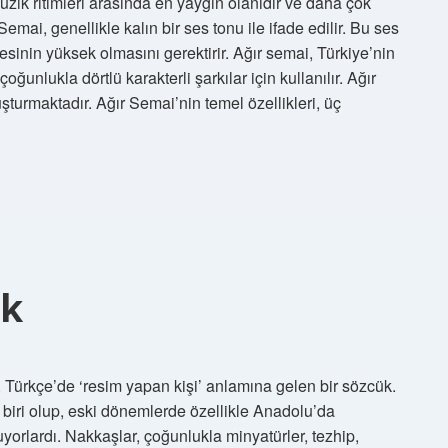
 müzik ritimleri arasında en yaygın olanıdır ve daha çok
Çözüm
emai, genellikle kalın bir ses tonu ile ifade edilir. Bu ses
esinin yüksek olmasını gerektirir. Ağır semai, Türkiye’nin
Rehberi
oğunlukla dörtlü karakterli şarkılar için kullanılır. Ağır
Yazılar
şturmaktadır. Ağır Semai’nin temel özellikleri, üç
ek
Türkçe’de ‘resim yapan kişi’ anlamına gelen bir sözcük.
 biri olup, eski dönemlerde özellikle Anadolu’da
uyorlardı. Nakkaşlar, çoğunlukla minyatürler, tezhip,