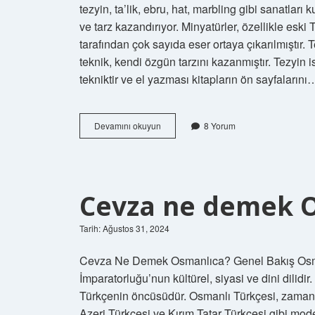
tezyin, ta’lik, ebru, hat, marbling gibi sanatları 
ve tarz kazandırıyor. Minyatürler, özellikle esk
tarafından çok sayıda eser ortaya çıkarılmıştır. T
teknik, kendi özgün tarzını kazanmıştır. Tezyin 
tekniktir ve el yazması kitapların ön sayfalarını
Nakkaşa
Devamını okuyun
8 Yorum
ne
demek
Cevza ne demek 
Tarih: Ağustos 31, 2024
Cevza Ne Demek Osmanlıca? Genel Bakış Osma
İmparatorluğu’nun kültürel, siyasi ve dini dilid
Türkçenin öncüsüdür. Osmanlı Türkçesi, zamanla
Azeri Türkçesi ve Kırım Tatar Türkçesi gibi mod