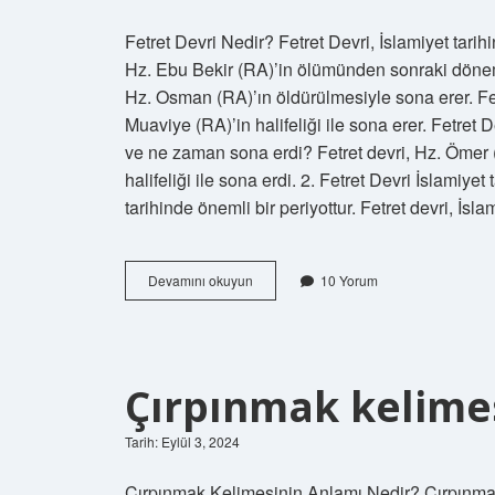
Fetret Devri Nedir? Fetret Devri, İslamiyet tarihin
Hz. Ebu Bekir (RA)’in ölümünden sonraki dönemdi
Hz. Osman (RA)’ın öldürülmesiyle sona erer. Fetre
Muaviye (RA)’in halifeliği ile sona erer. Fetret
ve ne zaman sona erdi? Fetret devri, Hz. Ömer (
halifeliği ile sona erdi. 2. Fetret Devri İslamiyet
tarihinde önemli bir periyottur. Fetret devri, İsl
Fetret
Devamını okuyun
10 Yorum
devri
nedir
sorularla
islamiyet
Çırpınmak kelimes
Tarih: Eylül 3, 2024
Çırpınmak Kelimesinin Anlamı Nedir? Çırpınmak, 