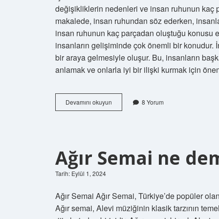
değişikliklerin nedenleri ve insan ruhunun ka
makalede, insan ruhundan söz ederken, insanları
insan ruhunun kaç parçadan oluştuğu konusu e
insanların gelişiminde çok önemli bir konudur. İn
bir araya gelmesiyle oluşur. Bu, insanların başka
anlamak ve onlarla iyi bir ilişki kurmak için öne
İnsan
Devamını okuyun
8 Yorum
ruhu
kaç
tanedir
Ağır Semai ne de
Tarih: Eylül 1, 2024
Ağır Semai Ağır Semai, Türkiye’de popüler olan bi
Ağır semai, Alevi müziğinin klasik tarzının teme